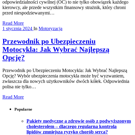
odpowiedzialności cywilnej (OC) to nie tylko obowiązek każdego
kierowcy, ale przede wszystkim finansowy strażnik, który chroni
przed niespodziewanymi…
Read More
1 stycznia 2024
In
Motoryzacja
Przewodnik po Ubezpieczeniu
Motocykla: Jak Wybrać Najlepszą
Opcję?
Przewodnik po Ubezpieczeniu Motocykla: Jak Wybrać Najlepszą
Opcję? Wybór ubezpieczenia motocykla może być wyzwaniem,
zwłaszcza dla nowych użytkowników dwóch kółek. Odpowiednia
polisa nie tylko…
Read More
Popularne
Pakiety medyczne a zdrowie osób z podwyższonym
cholesterolem – dlaczego regularna kontrola
lipidów zmniejsza ryzyko chorób serca?