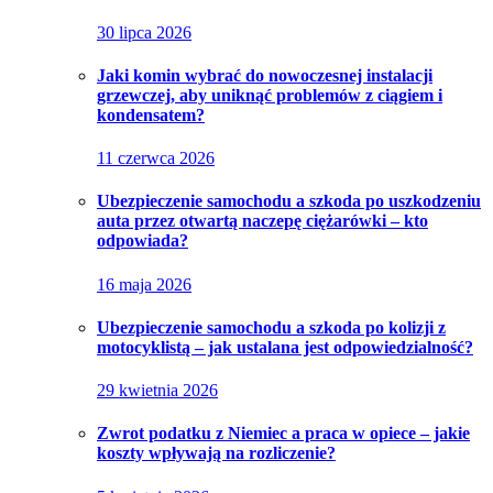
30 lipca 2026
Jaki komin wybrać do nowoczesnej instalacji
grzewczej, aby uniknąć problemów z ciągiem i
kondensatem?
11 czerwca 2026
Ubezpieczenie samochodu a szkoda po uszkodzeniu
auta przez otwartą naczepę ciężarówki – kto
odpowiada?
16 maja 2026
Ubezpieczenie samochodu a szkoda po kolizji z
motocyklistą – jak ustalana jest odpowiedzialność?
29 kwietnia 2026
Zwrot podatku z Niemiec a praca w opiece – jakie
koszty wpływają na rozliczenie?