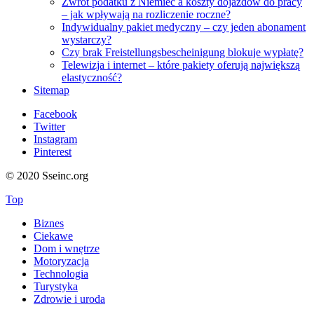
Zwrot podatku z Niemiec a koszty dojazdów do pracy
– jak wpływają na rozliczenie roczne?
Indywidualny pakiet medyczny – czy jeden abonament
wystarczy?
Czy brak Freistellungsbescheinigung blokuje wypłatę?
Telewizja i internet – które pakiety oferują największą
elastyczność?
Sitemap
Facebook
Twitter
Instagram
Pinterest
© 2020 Sseinc.org
Top
Biznes
Ciekawe
Dom i wnętrze
Motoryzacja
Technologia
Turystyka
Zdrowie i uroda