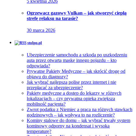
5 kwietnia 2026
Ogrzewacz gazowy Vulkan – jak stworzyć ciepłą
strefę relaksu na tarasie?
30 marca 2026
stolpo.pl
Ubezpieczenie samochodu a szkoda po uszkodzeniu
auta przez otwartą maskę innego pojazdu – kto
odpowiada?
Prywatne Pakiety Medyczne – jak skrócić drogę od
objawu do diagnozy?
Jak wybrać najlepszą polisę przez internet i nie
przepłacać za ubezpieczenie?
Pakiety medyczne a dostęp do lekarzy w różnych
lokalizacjach – czy prywatna opieka zwiększa
mobilność pacjenta?
Zwrot podatku z Niemiec a praca na różnych stawkach
godzinowych – jak wpływa to na rozliczenie?
Kominy stalowe do domu – jak wybrać trwały system
kominowy odporny na kondensat i wysoką
temperaturę?