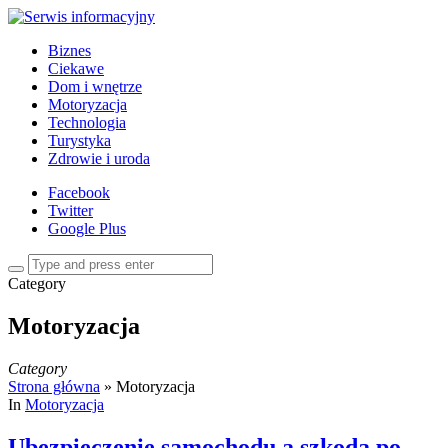
Biznes
Ciekawe
Dom i wnętrze
Motoryzacja
Technologia
Turystyka
Zdrowie i uroda
Facebook
Twitter
Google Plus
Category
Motoryzacja
Category
Strona główna
»
Motoryzacja
In
Motoryzacja
Ubezpieczenie samochodu a szkoda po