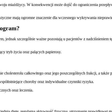
oju miażdżycy. W konsekwencji może dojść do ograniczenia przepływu
ilaktyczne mają ogromne znaczenie dla wczesnego wykrywania nieprawi
idogram?
, jednak szczególnie ważne pozostają u pacjentów z nadciśnieniem tę
ący tryb życia oraz palących papierosy.
 cholesterolu całkowitego oraz jego poszczególnych frakcji, a także 
spółistniejące choroby oraz indywidualne czynniki ryzyka.
cznych oraz leczenia.
dnią dietę, regularną aktywność fizyczną, utrzymanie prawidłowej masy