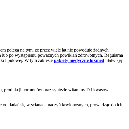
m polega na tym, że przez wiele lat nie powoduje żadnych
ch lub po wystąpieniu poważnych powikłań zdrowotnych. Regularna
rki lipidowej. W tym zakresie
pakiety medyczne luxmed
ułatwiają
ch, produkcji hormonów oraz syntezie witaminy D i kwasów
oże odkładać się w ścianach naczyń krwionośnych, prowadząc do ich