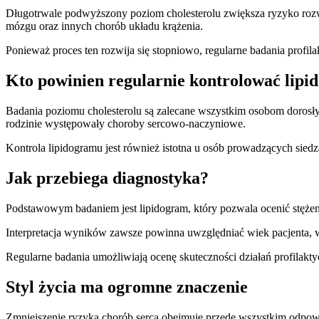
Długotrwale podwyższony poziom cholesterolu zwiększa ryzyko rozw
mózgu oraz innych chorób układu krążenia.
Ponieważ proces ten rozwija się stopniowo, regularne badania prof
Kto powinien regularnie kontrolować lip
Badania poziomu cholesterolu są zalecane wszystkim osobom dorosłym
rodzinie występowały choroby sercowo-naczyniowe.
Kontrola lipidogramu jest również istotna u osób prowadzących siedz
Jak przebiega diagnostyka?
Podstawowym badaniem jest lipidogram, który pozwala ocenić stężenie
Interpretacja wyników zawsze powinna uwzględniać wiek pacjenta, w
Regularne badania umożliwiają ocenę skuteczności działań profilakty
Styl życia ma ogromne znaczenie
Zmniejszenie ryzyka chorób serca obejmuje przede wszystkim odpowie