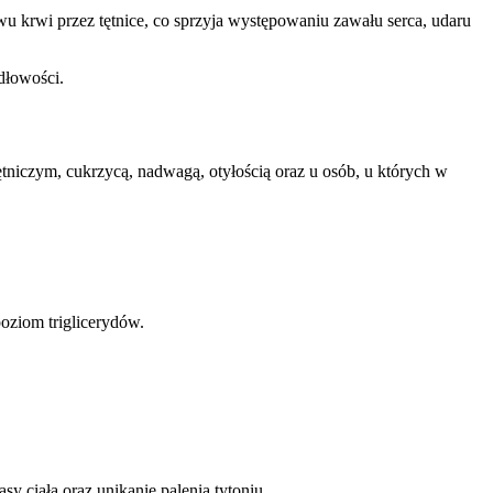
 krwi przez tętnice, co sprzyja występowaniu zawału serca, udaru
dłowości.
tniczym, cukrzycą, nadwagą, otyłością oraz u osób, u których w
poziom triglicerydów.
 ciała oraz unikanie palenia tytoniu.