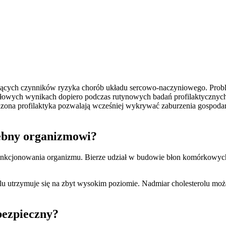
jących czynników ryzyka chorób układu sercowo-naczyniowego. Proble
idłowych wynikach dopiero podczas rutynowych badań profilaktyczny
adzona profilaktyka pozwalają wcześniej wykrywać zaburzenia gospoda
rzebny organizmowi?
 funkcjonowania organizmu. Bierze udział w budowie błon komórkowy
erolu utrzymuje się na zbyt wysokim poziomie. Nadmiar cholesterolu m
bezpieczny?