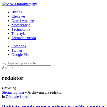
Biznes
Ciekawe
Dom i wnętrze
Motoryzacja
Technologia
Turystyka
Zdrowie i uroda
Facebook
Twitter
Google Plus
Author
redaktor
Browsing
Strona główna
»
Archiwum dla redaktor
In
Zdrowie i uroda
Pakiety medyczne a zdrowie osób z podwyż